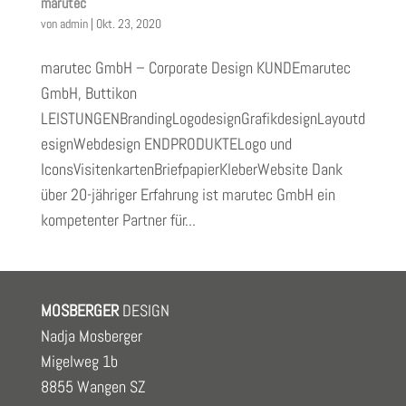
marutec
von
admin
|
Okt. 23, 2020
marutec GmbH – Corporate Design KUNDEmarutec
GmbH, Buttikon
LEISTUNGENBrandingLogodesignGrafikdesignLayoutd
esignWebdesign ENDPRODUKTELogo und
IconsVisitenkartenBriefpapierKleberWebsite Dank
über 20-jähriger Erfahrung ist marutec GmbH ein
kompetenter Partner für...
MOSBERGER
DESIGN
Nadja Mosberger
Migelweg 1b
8855 Wangen SZ