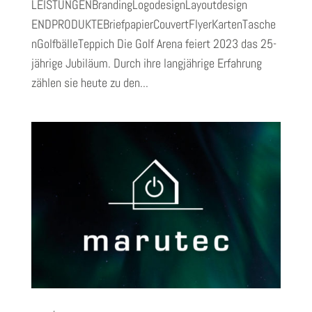
LEISTUNGENBrandingLogodesignLayoutdesign
ENDPRODUKTEBriefpapierCouvertFlyerKartenTasche
nGolfbälleTeppich Die Golf Arena feiert 2023 das 25-
jährige Jubiläum. Durch ihre langjährige Erfahrung
zählen sie heute zu den...